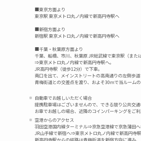
■東京方面より
東京駅 東京メトロ丸ノ内線で新高円寺駅へ
■新宿方面より
新宿駅 東京メトロ丸ノ内線で新高円寺駅へ
■千葉・秋葉原方面より
千葉、船橋、市川、秋葉原 JR総武線で東京駅（また
⇒東京メトロ丸ノ内線で新高円寺駅へ。
JR高円寺駅（徒歩12分）で下車。
南口を出て、メインストリートの高南通りの左側歩道
青梅街道との交差点を渡り、およそ30mで当ルーム
自動車でお越しいただく場合
提携駐車場はございませんので、できる限り公共交通
お車でお越しの場合、近隣のコインパーキングをご利
空港からのアクセス
羽田空港国内線ターミナル⇒京急空港線で京急蒲田へ
JR山手線で新宿へ⇒東京メトロ丸ノ内線で新高円寺
新高円寺駅からの経路は青梅街道を新宿方向に進み、