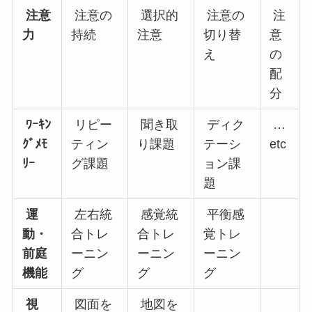
注意
注意の
選択的
注意の
注
力
持続
注意
切り替
意
え
の
配
分
ﾜｰｷﾝ
リピー
聞き取
ディク
…
ｸﾞﾒﾓ
ティン
り課題
テーシ
etc
ﾘｰ
グ課題
ョン課
題
運
左右統
感覚統
平衡感
動・
合トレ
合トレ
覚トレ
前庭
ーニン
ーニン
ーニン
機能
グ
グ
グ
視
図面を
地図を